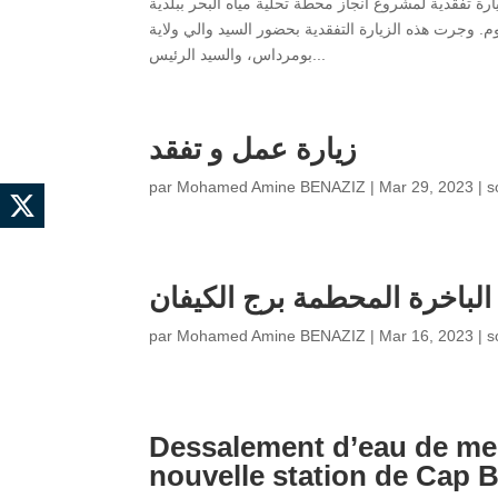
ر الطاقة والمناجم، السيد محمد عرقاب، اليوم السبت 01 جويلية 2023، زيارة تفقدية لمشروع انجاز محطة تحلية مياه البحر ببلدية
صل الى 80 ألف متر مكعب في اليوم. وجرت هذه الزيارة التفقدية بحضور السيد والي ولاية
بومرداس، والسيد الرئيس...
زيارة عمل و تفقد
par
Mohamed Amine BENAZIZ
|
Mar 29, 2023
|
s
لباخرة المحطمة برج الكيفان
par
Mohamed Amine BENAZIZ
|
Mar 16, 2023
|
s
Dessalement d’eau de mer
nouvelle station de Cap B