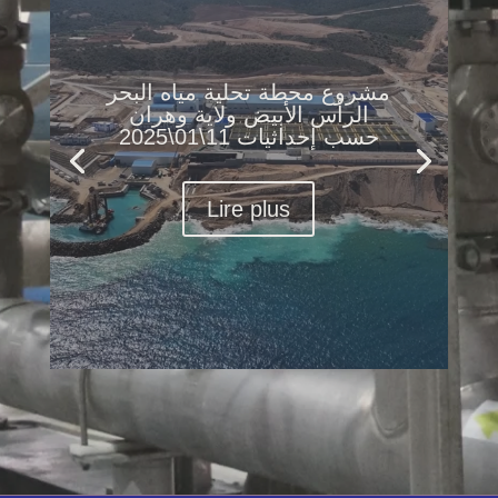
مشروع محطة تحلية مياه البحر
الرأس الأبيض ولاية وهران
حسب إحداثيات 11\01\2025
Lire plus