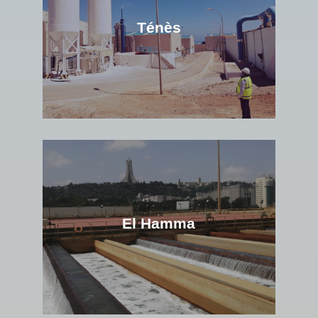
Ténès
El Hamma