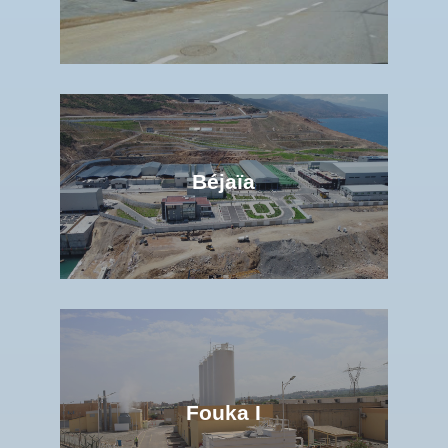
Béjaïa
Fouka I