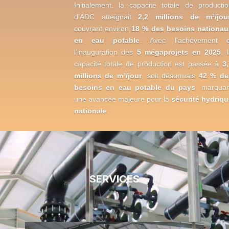
Initialement, la capacité totale de producti
d’ADC atteignait
2,2 millions de m³/jou
couvrant environ
18 % des besoins nationau
en eau potable
. Avec l’achèvement e
l’inauguration des
5 mégaprojets en 2025
, 
capacité totale de production est passée à
3
millions de m³/jour
, soit désormais
42 % de
besoins en eau potable du pays
, marquan
une avancée majeure pour la
sécurité hydriqu
nationale
.
SERVICES