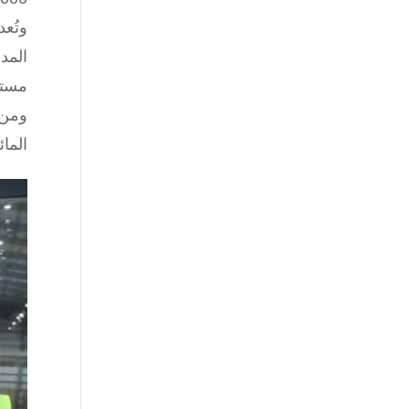
المد
مستقر 
ومن 
الما