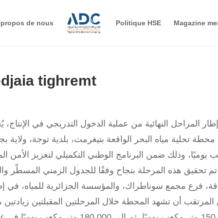
 propos de nous
Politique HSE
Magazine me
djaia tighremt
طار المراحل النهائية من عملية الدخول التدريجي في الإنتاج، 
 يوميًا، وذلك ضمن البرنامج الوطني التكميلي لتعزيز الأمن الم
تم تحقيق هذه المرحلة بنجاح وفقًا للجدول الزمني المسطّر وال
قة، فرع مجمع سوناطراك، والمؤسسة الجزائرية للمياه، في إطا
لمرتقب أن تشهد المحطة خلال المرحلتين المقبلتين زيادتين متتال
تر مكعب يوميًا في غضون الأيام القليلة القادمة.