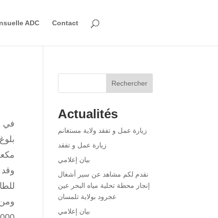
nsuelle ADC
Contact
Rechercher
Actualités
في إ
زيارة عمل و تفقد ولاية مستغانم
زيارة عمل و تفقد
مكعب
بيان إعلامي
وقد 
نقدم لكم مشاهد عن سير أشغال
للطا
إنجاز محطة تحلية مياه البحر عين
عجرود بولاية تلمسان
ومن ا
بيان إعلامي
150,000 متر مكعب يوميًا، ثم إلى 180,000 م