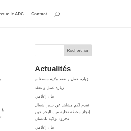
nsuelle ADC
Contact
Rechercher
Actualités
زيارة عمل و تفقد ولاية مستغانم
a
زيارة عمل و تفقد
بيان إعلامي
نقدم لكم مشاهد عن سير أشغال
, à
إنجاز محطة تحلية مياه البحر عين
ne
عجرود بولاية تلمسان
بيان إعلامي