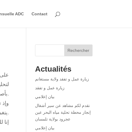
nsuelle ADC
Contact
Rechercher
Actualités
زيارة عمل و تفقد ولاية مستغانم
لتحل
زيارة عمل و تفقد
بأصدق عبارات التعازي وأخلص مشاعر المواساة إلى عائلة الفقيد وكافة الشعب الجزائري.
بيان إعلامي
وإذ 
نقدم لكم مشاهد عن سير أشغال
يتغمده بواسع رحمته، ويسكنه فسيح جناته، ويلهم ذويه جميل الصبر وحسن السلوان.
إنجاز محطة تحلية مياه البحر عين
عجرود بولاية تلمسان
إنا ل
بيان إعلامي