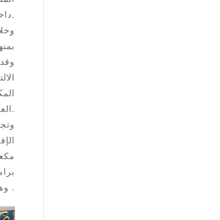
داخل المنشأة.
وخلا
بمنه
وقد 
الال
المك
العمومي.
وتجد
مكعب
برام
وهران و معسكر .