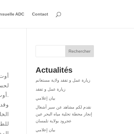
nsuelle ADC
Contact
Rechercher
Actualités
زيارة عمل و تفقد ولاية مستغانم
زيارة عمل و تفقد
أوت 2025، بزيارة عمل وتفقد إلى مصنع تحلية مياه البحر بـ »المقطع »، ولاية وهران.
بيان إعلامي
وقد 
نقدم لكم مشاهد عن سير أشغال
الخا
إنجاز محطة تحلية مياه البحر عين
عجرود بولاية تلمسان
للطا
بيان إعلامي
المد