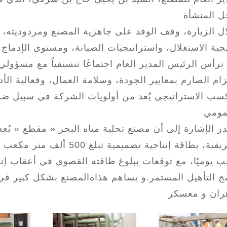
ل الزيارة، وقف الوفد على جاهزية المصنع ومردوديته، 
جية الاستغلال، واستراتيجيات الصيانة، ومستوى الإدما
ترأس الرئيس المدير العام اجتماعًا تنسيقياً مع مسؤول
تزام الصارم بمعايير الجودة، وسلامة العمال، وفعالية الأ
سب الاستراتيجي يُعد من أولويات الشركة في سبيل ضما
ر الإشارة إلى أن مصنع تحلية مياه البحر « مقطع » يُع
 يوميًا، مع توقعات ببلوغ طاقته القصوى في أعقاب إتم
ج التأهيل المستمر.و يساهم هذاةالمصنع بشكل كبير في 