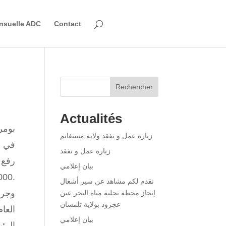
nsuelle ADC
Contact
Rechercher
Actualités
بومرداس، 
زيارة عمل و تفقد ولاية مستغانم
في خ
زيارة عمل و تفقد
بيان إعلامي
240,000 متر مكعب يوميًا ، وذلك عقب استكمال كافة الترتيبات التقنية والميكانيكية الضرورية.
نقدم لكم مشاهد عن سير أشغال
وجرى
إنجاز محطة تحلية مياه البحر عين
عجرود بولاية تلمسان
العا
بيان إعلامي
الرئ