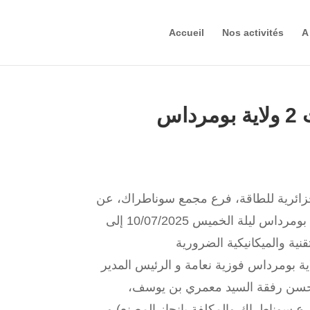
Accueil
Nos activités
A
اس
جزائرية للطاقة، فرع مجمع سوناطراك، عن
رفع القدرة الإنتاجية لمصنع تحلية مياه البحر « كاب جنات 2 » بولاية بومرداس ليلة الخميس 10/07/2025 إلى
ة بومرداس فوزية نعامة و الرئيس المدير
 لحسن رفقة السيد معمري بن يوسف،
فرع سوناطراك والمكلفة بإنجاز المصنع) و