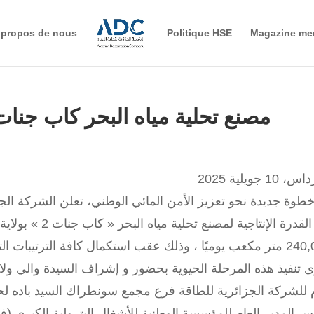
 propos de nous
Politique HSE
Magazine me
مصنع تحلية مياه البحر كاب جنات 2 ولاية بومرد
10 جويلية 2025
طوة جديدة نحو تعزيز الأمن المائي الوطني، تعلن الشركة ال
 تنفيذ هذه المرحلة الحيوية بحضور و إشراف السيدة والي ولاي
م للشركة الجزائرية للطاقة فرع مجمع سونطراك السيد باده
يس المدير العام للمؤسسة الوطنية للأشغال البترولية الكبرى (