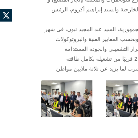
خارجية والسيد إبراهيم أكروم، الرئيس
جمهورية، السيد عبد المجيد تبون، في شهر
 ب 300,000 متر مكعب يوميًا. وبحسب المعايير الفنية والبروتوكولات
وبالوصول إلى هذه المرحلة ما قبل النهائية، يصبح مصنع كاب جنات 2 قريبًا من تشغيله بكامل طاقته