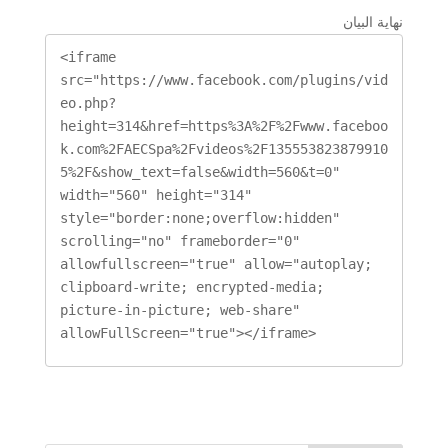
نهاية البيان
<iframe 
src="https://www.facebook.com/plugins/vid
eo.php?
height=314&href=https%3A%2F%2Fwww.faceboo
k.com%2FAECSpa%2Fvideos%2F135553823879910
5%2F&show_text=false&width=560&t=0" 
width="560" height="314" 
style="border:none;overflow:hidden" 
scrolling="no" frameborder="0" 
allowfullscreen="true" allow="autoplay; 
clipboard-write; encrypted-media; 
picture-in-picture; web-share" 
allowFullScreen="true"></iframe>