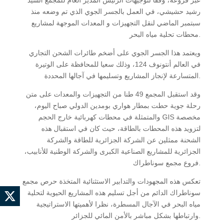
عبر فروعه، وفقا لتوجيهات الرئيس المدير العام للمجمع السيد
رشيد حشيشي، في العمل بالجسر الجوي الذي تم وضعه منذ
سبتمبر الماضي لنقل التجهيزات و المعدات
الموجهة لمشاريع
محطات تحلية مياه البحر.
ويعتمد هذا الجسر الجوي على أضخم طائرات الشحن التجاري
في العالم أنتونوف 124، وذلك سعيا للمحافظة على الوتيرة
المتسارعة لإنجاز المشاريع وتسليمها في آجالها المحددة.
وقد استقبل المجمع 49 طنا من التجهيزات والمعدات على متن
رحلة جوية حطت بمطار هواري بومدين الدولي صباح اليوم،
والمتمثلة في محطات كهربائية خارج الحجم GIS مخصصة
لتزويد هذه المحطات بالطاقة، حيث كان في استقبال هذه
الشحنة ممثلين عن الشركة الجزائرية للطاقة والشركة
الجزائرية للمشاريع الصناعية الكبرى والشركة الوطنية للأنابيب،
فروع مجمع سوناطراك.
تعكس هذه المجهودات والتدابير الاستثنائية المتخذة حرص مجمع
سوناطراك الدائم من أجل تسليم هذه المشاريع الحيوية لتحلية
مياه البحر في الآجال المسطرة، نظرا لأهميتها الاستراتيجية
وارتباطها بشكل مباشر بالأمن المائي للجزائر.